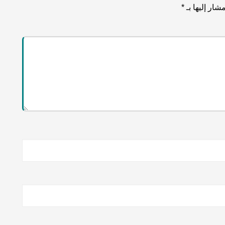
شار إليها بـ
*