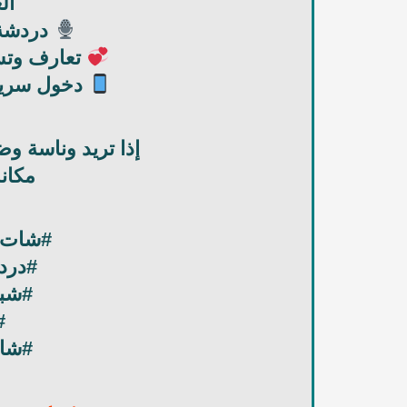
ال
دردشة 
تعارف وتسل
دخول سريع
إذا تريد وناسة 
مكان
#شات_
#درد
#شبا
#
#شات