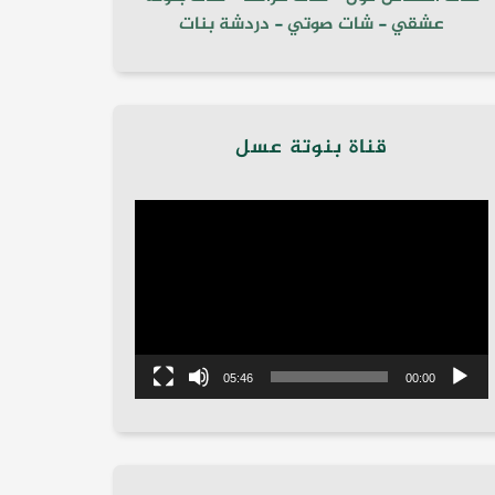
عشقي
-
شات صوتي
-
دردشة بنات
قناة بنوتة عسل
مشغل
الفيديو
05:46
00:00