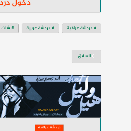
دخول درد
دردشة عراقية
دردشة عربية
شات ا
تصفّح
السابق
المقالات
دردشة عراقية