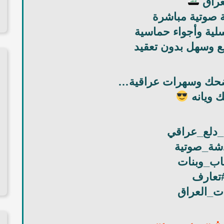
عراق
صوتية مباشرة
ية وأجواء حماسية
 وسهل بدون تعقيد
وضحك وسهرات عراقية…
ك ويانه
دلع_عراقي
شة_صوتية
ب_وبنات
تعارف
_العراق