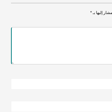
شار إليها بـ
*