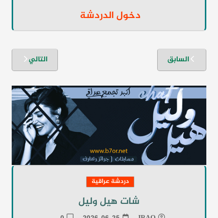
دخول الدردشة
تصفّح
السابق
التالي
المقالات
دردشة عراقية
شات هيل وليل